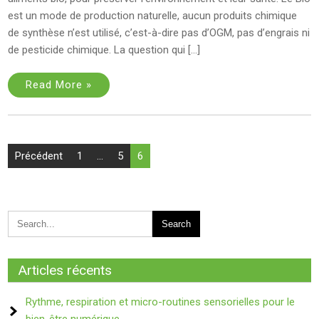
est un mode de production naturelle, aucun produits chimique
de synthèse n’est utilisé, c’est-à-dire pas d’OGM, pas d’engrais ni
de pesticide chimique. La question qui […]
Read More »
Pagination
Précédent
1
…
5
6
des
publications
Articles récents
Rythme, respiration et micro-routines sensorielles pour le
bien-être numérique