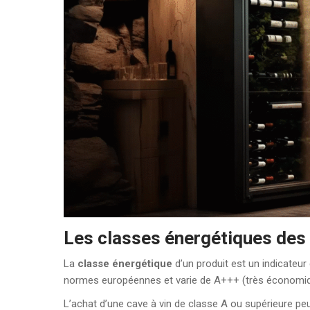
Les classes énergétiques des 
La
classe énergétique
d’un produit est un indicateur
normes européennes et varie de A+++ (très économiqu
L’achat d’une cave à vin de classe A ou supérieure p