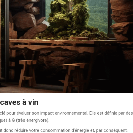
caves à vin
 clé pour évaluer son impact environnemental. Elle est définie par des
e) à G (très énergivore).
eut donc réduire votre consommation d’énergie et, par conséquent,