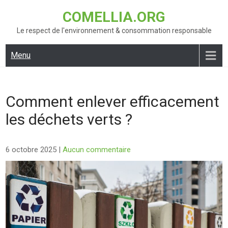
Skip
COMELLIA.ORG
to
content
Le respect de l'environnement & consommation responsable
Menu
Comment enlever efficacement
les déchets verts ?
6 octobre 2025
|
Aucun commentaire